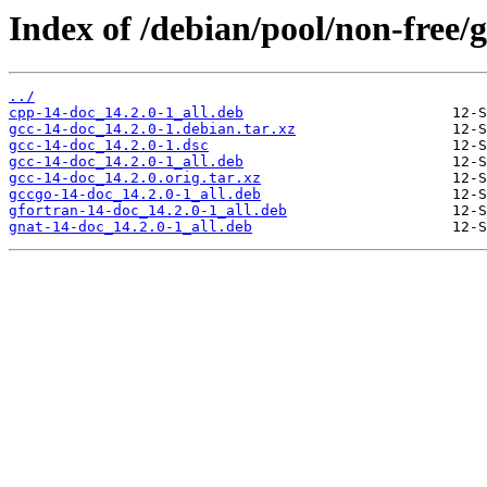
Index of /debian/pool/non-free/g
../
cpp-14-doc_14.2.0-1_all.deb
gcc-14-doc_14.2.0-1.debian.tar.xz
gcc-14-doc_14.2.0-1.dsc
gcc-14-doc_14.2.0-1_all.deb
gcc-14-doc_14.2.0.orig.tar.xz
gccgo-14-doc_14.2.0-1_all.deb
gfortran-14-doc_14.2.0-1_all.deb
gnat-14-doc_14.2.0-1_all.deb