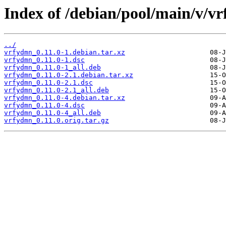
Index of /debian/pool/main/v/v
../
vrfydmn_0.11.0-1.debian.tar.xz
vrfydmn_0.11.0-1.dsc
vrfydmn_0.11.0-1_all.deb
vrfydmn_0.11.0-2.1.debian.tar.xz
vrfydmn_0.11.0-2.1.dsc
vrfydmn_0.11.0-2.1_all.deb
vrfydmn_0.11.0-4.debian.tar.xz
vrfydmn_0.11.0-4.dsc
vrfydmn_0.11.0-4_all.deb
vrfydmn_0.11.0.orig.tar.gz