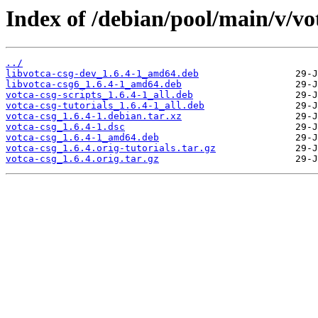
Index of /debian/pool/main/v/vo
../
libvotca-csg-dev_1.6.4-1_amd64.deb
libvotca-csg6_1.6.4-1_amd64.deb
votca-csg-scripts_1.6.4-1_all.deb
votca-csg-tutorials_1.6.4-1_all.deb
votca-csg_1.6.4-1.debian.tar.xz
votca-csg_1.6.4-1.dsc
votca-csg_1.6.4-1_amd64.deb
votca-csg_1.6.4.orig-tutorials.tar.gz
votca-csg_1.6.4.orig.tar.gz