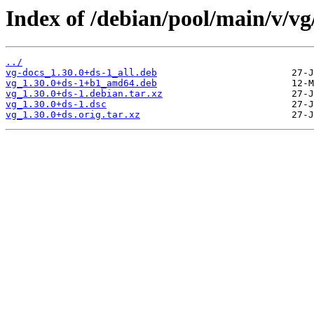
Index of /debian/pool/main/v/vg
../
vg-docs_1.30.0+ds-1_all.deb
vg_1.30.0+ds-1+b1_amd64.deb
vg_1.30.0+ds-1.debian.tar.xz
vg_1.30.0+ds-1.dsc
vg_1.30.0+ds.orig.tar.xz