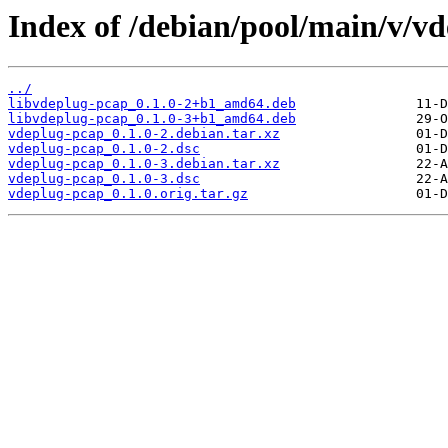
Index of /debian/pool/main/v/v
../
libvdeplug-pcap_0.1.0-2+b1_amd64.deb
libvdeplug-pcap_0.1.0-3+b1_amd64.deb
vdeplug-pcap_0.1.0-2.debian.tar.xz
vdeplug-pcap_0.1.0-2.dsc
vdeplug-pcap_0.1.0-3.debian.tar.xz
vdeplug-pcap_0.1.0-3.dsc
vdeplug-pcap_0.1.0.orig.tar.gz